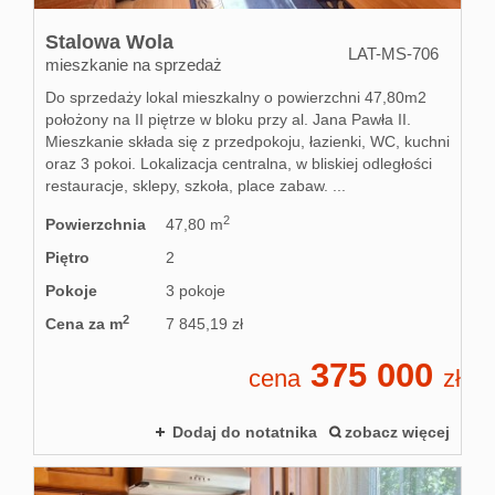
Stalowa Wola
LAT-MS-706
mieszkanie na sprzedaż
Do sprzedaży lokal mieszkalny o powierzchni 47,80m2
położony na II piętrze w bloku przy al. Jana Pawła II.
Mieszkanie składa się z przedpokoju, łazienki, WC, kuchni
oraz 3 pokoi. Lokalizacja centralna, w bliskiej odległości
restauracje, sklepy, szkoła, place zabaw. ...
2
Powierzchnia
47,80 m
Piętro
2
Pokoje
3 pokoje
2
Cena za m
7 845,19 zł
375 000
cena
zł
Dodaj do notatnika
zobacz więcej