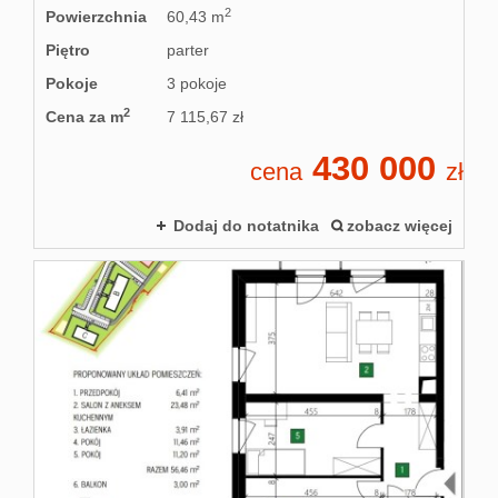
2
Powierzchnia
60,43 m
Piętro
parter
Pokoje
3 pokoje
2
Cena za m
7 115,67 zł
430 000
cena
zł
Dodaj do notatnika
zobacz więcej