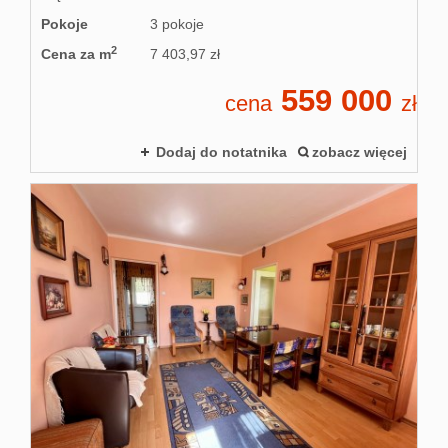
Pokoje
3 pokoje
2
Cena za m
7 403,97 zł
559 000
cena
zł
Dodaj do notatnika
zobacz więcej