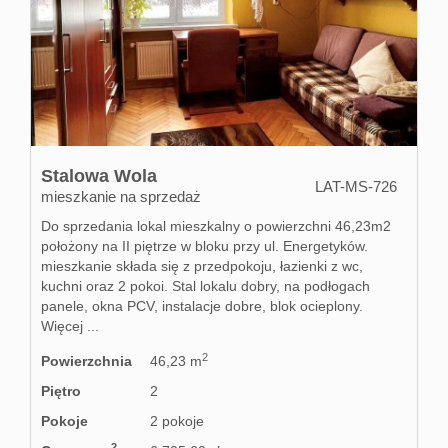
Home
Kalku
Stalowa Wola
Konta
LAT-MS-726
mieszkanie na sprzedaż
Do sprzedania lokal mieszkalny o powierzchni 46,23m2
położony na II piętrze w bloku przy ul. Energetyków.
mieszkanie składa się z przedpokoju, łazienki z wc,
kuchni oraz 2 pokoi. Stal lokalu dobry, na podłogach
panele, okna PCV, instalacje dobre, blok ocieplony.
Więcej ...
2
Powierzchnia
46,23 m
Piętro
2
Pokoje
2 pokoje
2