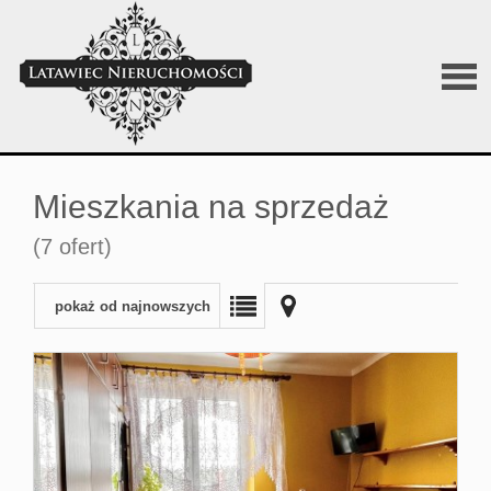
O
Mieszkania na sprzedaż
firmi
(7 ofert)
Sprz
pokaż od najnowszych
Wyna
Posz