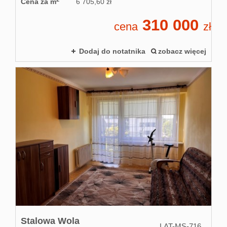
Cena za m
6 705,60 zł
310 000
cena
zł
Dodaj do notatnika
zobacz więcej
Stalowa Wola
LAT-MS-716