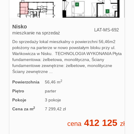
Nisko
LAT-MS-692
mieszkanie na sprzedaż
Do sprzedaży lokal mieszkalny o powierzchni 56,46m2
położony na parterze w nowo powstałym bloku przy ul.
Wańkowicza w Nisku. TECHNOLOGIA WYKONANIA Płyta
fundamentowa: żelbetowa, monolityczna, Ściany
fundamentowe zewnętrzne: żelbetowe, monolityczne
Ściany zewnętrzne ...
2
Powierzchnia
56,46 m
Piętro
parter
Pokoje
3 pokoje
2
Cena za m
7 299,42 zł
412 125
cena
zł