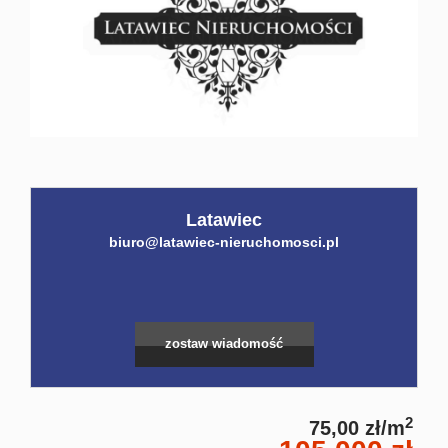
Home
Kalku
Konta
Latawiec
biuro@latawiec-nieruchomosci.pl
zostaw wiadomość
2
75,00 zł/m