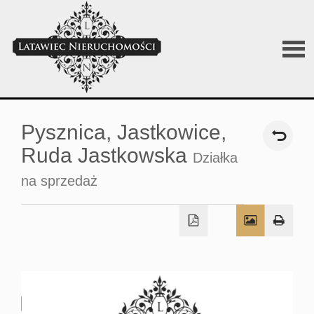
O
Pysznica,
Jastkowice,
firmi
Ruda Jastkowska
Działka
na sprzedaż
Sprz
Wyna
Posz