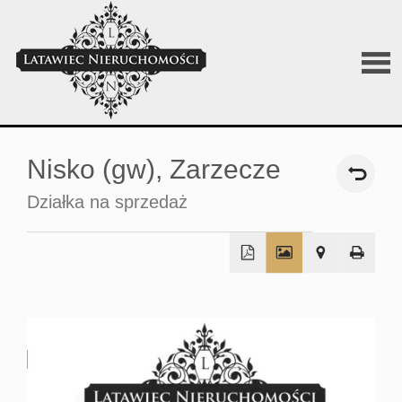
O
Nisko (gw),
Zarzecze
firmi
Działka na sprzedaż
Sprz
+
Wyna
−
Posz