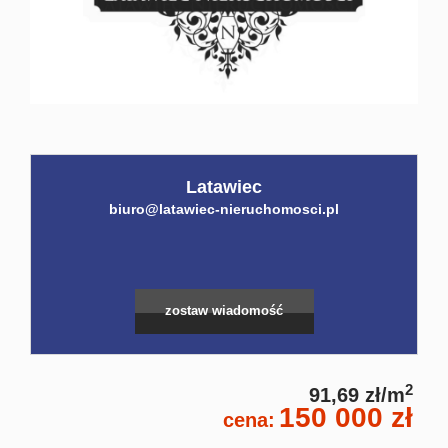
Home
Kalku
Konta
Latawiec
biuro@latawiec-nieruchomosci.pl
Leaflet
|
©
OpenStreetMap
contributors
zostaw wiadomość
2
91,69 zł/m
150 000 zł
cena: