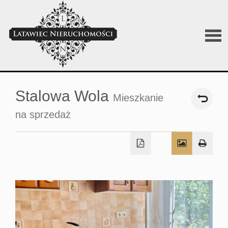
O
Stalowa Wola
Mieszkanie
firmi
na sprzedaż
Sprz
Wyna
Posz