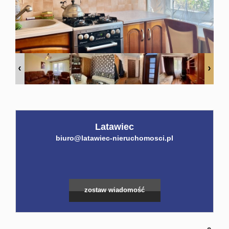
Home
Kalku
Konta
Latawiec
biuro@latawiec-nieruchomosci.pl
zostaw wiadomość