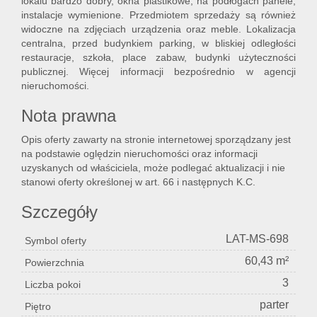
lokalu bardzo dobry, okna plastikowe, na podłogach panele,
instalacje wymienione. Przedmiotem sprzedaży są również
widoczne na zdjęciach urządzenia oraz meble. Lokalizacja
centralna, przed budynkiem parking, w bliskiej odległości
restauracje, szkoła, place zabaw, budynki użyteczności
publicznej. Więcej informacji bezpośrednio w agencji
nieruchomości.
Nota prawna
Opis oferty zawarty na stronie internetowej sporządzany jest
na podstawie oględzin nieruchomości oraz informacji
uzyskanych od właściciela, może podlegać aktualizacji i nie
stanowi oferty określonej w art. 66 i następnych K.C.
Szczegóły
LAT-MS-698
Symbol oferty
60,43 m²
Powierzchnia
3
Liczba pokoi
parter
Piętro